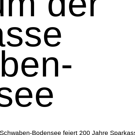
um der
asse
ben-
see
 Schwaben-Bodensee feiert 200 Jahre Sparkas