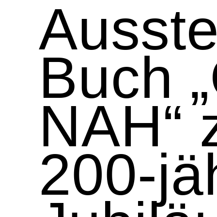
Ausste
Buch 
NAH“ 
200-jä