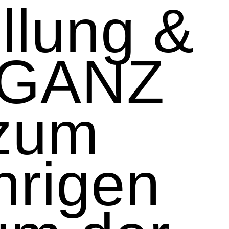
llung &
„GANZ
zum
hrigen