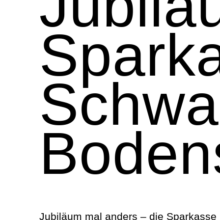
Jubilä
Spark
Schwa
Boden
Jubiläum mal anders – die Sparkasse