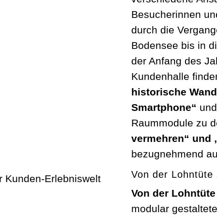
Besucherinnen und
durch die Vergan
Bodensee bis in d
der Anfang des Ja
Kundenhalle finde
historische Wand
Smartphone“
und
Raummodule zu d
vermehren“ und „
bezugnehmend auf
Von der Lohntüt
Von der Lohntüt
modular gestaltet